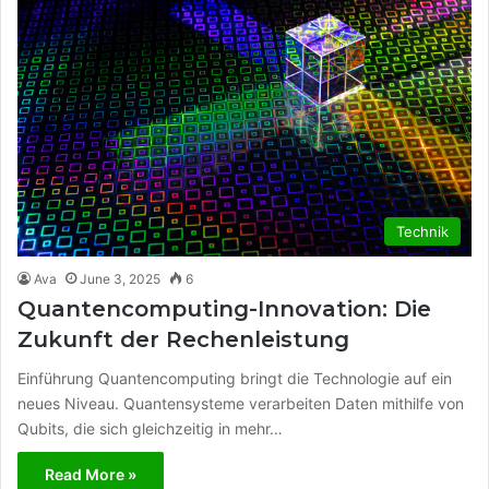
Technik
Ava
June 3, 2025
6
Quantencomputing-Innovation: Die
Zukunft der Rechenleistung
Einführung Quantencomputing bringt die Technologie auf ein
neues Niveau. Quantensysteme verarbeiten Daten mithilfe von
Qubits, die sich gleichzeitig in mehr…
Read More »