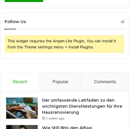
Follow Us
This widget requries the Arqam Lite Plugin, You can install it
from the Theme settings menu > Install Plugins.
Recent
Popular
Comments
Der umfassende Leitfaden zu den
wichtigsten Dienstleistungen für Ihre
Hausrenovierung
3 weeks ago
Wie Still BHs den Alltag