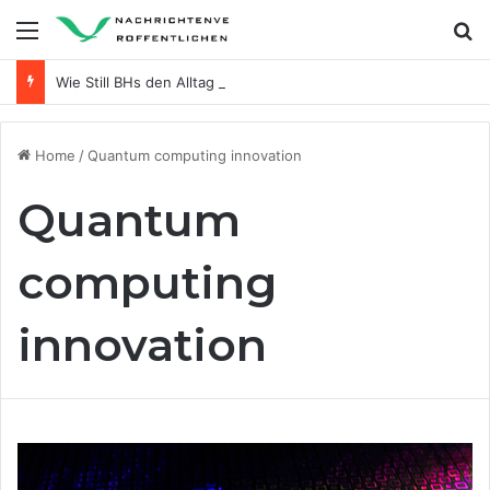
Menu
Se
Wie Still BHs den Alltag frischgebackener Mütter erleichtern
Home
/
Quantum computing innovation
Quantum
computing
innovation