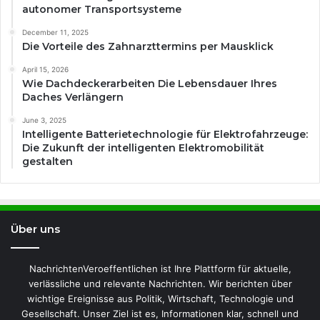
autonomer Transportsysteme
December 11, 2025
Die Vorteile des Zahnarzttermins per Mausklick
April 15, 2026
Wie Dachdeckerarbeiten Die Lebensdauer Ihres
Daches Verlängern
June 3, 2025
Intelligente Batterietechnologie für Elektrofahrzeuge:
Die Zukunft der intelligenten Elektromobilität
gestalten
Über uns
NachrichtenVeroeffentlichen ist Ihre Plattform für aktuelle,
verlässliche und relevante Nachrichten. Wir berichten über
wichtige Ereignisse aus Politik, Wirtschaft, Technologie und
Gesellschaft. Unser Ziel ist es, Informationen klar, schnell und