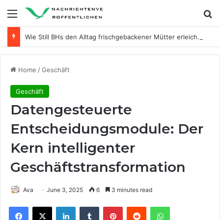
Menu
Se
Wie Still BHs den Alltag frischgebackener Mütter erleichtern
Home
/
Geschäft
Geschäft
Datengesteuerte
Entscheidungsmodule: Der
Kern intelligenter
Geschäftstransformation
Ava
June 3, 2025
6
3 minutes read
Facebook
X
LinkedIn
Tumblr
Pinterest
Reddit
WhatsApp