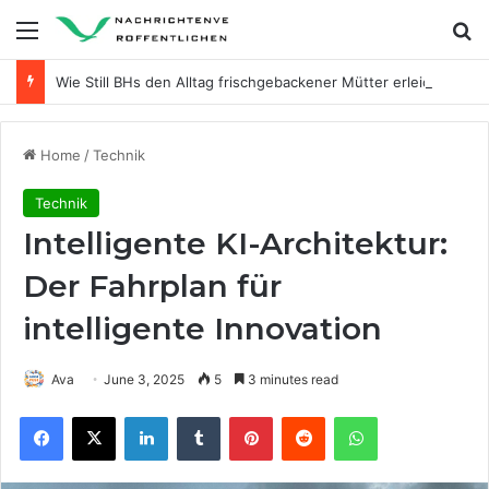
Menu
Se
Wie Still BHs den Alltag frischgebackener Mütter erleichtern
Home
/
Technik
Technik
Intelligente KI-Architektur:
Der Fahrplan für
intelligente Innovation
Ava
June 3, 2025
5
3 minutes read
Facebook
X
LinkedIn
Tumblr
Pinterest
Reddit
WhatsApp