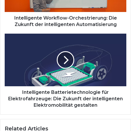
Automatisierung
Intelligente Workflow-Orchestrierung: Die
Zukunft der intelligenten Automatisierung
Intelligente
Batterietechnologie
für
Elektrofahrzeuge:
Die
Zukunft
der
intelligenten
Elektromobilität
gestalten
Intelligente Batterietechnologie für
Elektrofahrzeuge: Die Zukunft der intelligenten
Elektromobilität gestalten
Related Articles